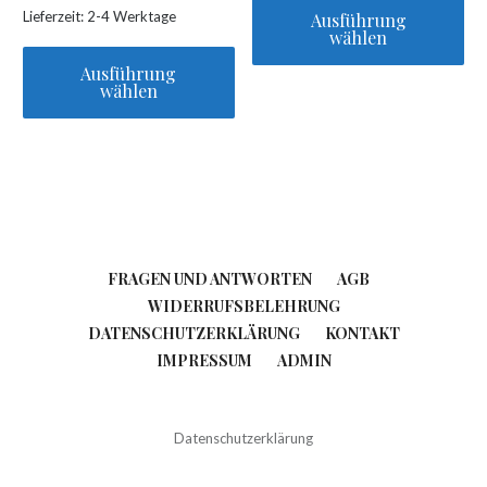
Lieferzeit:
2-4 Werktage
Ausführung
wählen
Ausführung
Dieses
wählen
Produkt
Dieses
weist
Produkt
mehrere
weist
Varianten
mehrere
auf.
Varianten
Die
auf.
Optionen
FRAGEN UND ANTWORTEN
AGB
Die
können
WIDERRUFSBELEHRUNG
Optionen
auf
DATENSCHUTZERKLÄRUNG
KONTAKT
können
der
IMPRESSUM
ADMIN
auf
Produktseite
der
gewählt
Produktseite
werden
Datenschutzerklärung
gewählt
werden