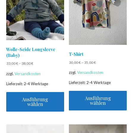
Die
Die
Optionen
Optionen
können
können
auf
auf
der
der
Produktseite
Produktseite
gewählt
gewählt
Wolle-Seide Longsleeve
T-Shirt
werden
werden
(Baby)
30,00
€
–
35,00
€
33,00
€
–
38,00
€
zzgl.
Versandkosten
zzgl.
Versandkosten
Lieferzeit:
2-4 Werktage
Lieferzeit:
2-4 Werktage
Ausführung
Ausführung
wählen
wählen
Dieses
Dieses
Produkt
Produkt
weist
weist