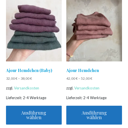
mehrere
mehrere
Varianten
Varianten
auf.
auf.
Die
Die
Optionen
Optionen
können
können
auf
auf
der
der
Produktseite
Produktseite
gewählt
gewählt
Ajour Hemdchen (Baby)
Ajour Hemdchen
werden
werden
32,00
€
–
38,00
€
42,00
€
–
52,00
€
zzgl.
Versandkosten
zzgl.
Versandkosten
Lieferzeit:
2-4 Werktage
Lieferzeit:
2-4 Werktage
Ausführung
Ausführung
wählen
wählen
Dieses
Dieses