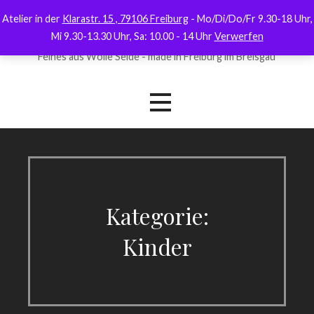
Zum
Atelier in der
Klarastr. 15 , 79106 Freiburg
- Mo/Di/Do/Fr 9.30-18 Uhr,
finka mode
Inhalt
Mi 9.30-13.30 Uhr, Sa: 10.00 - 14 Uhr
Verwerfen
springen
Feines aus Wolle Seide - made in Freiburg im Breisgau
Kategorie:
Kinder