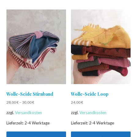
Produkt
Produkt
weist
weist
mehrere
mehrere
Varianten
Varianten
auf.
auf.
Die
Die
Optionen
Optionen
können
können
auf
auf
der
der
Produktseite
Produktseite
gewählt
gewählt
Wolle-Seide Stirnband
Wolle-Seide Loop
werden
werden
28,00
€
–
30,00
€
24,00
€
zzgl.
Versandkosten
zzgl.
Versandkosten
Lieferzeit:
2-4 Werktage
Lieferzeit:
2-4 Werktage