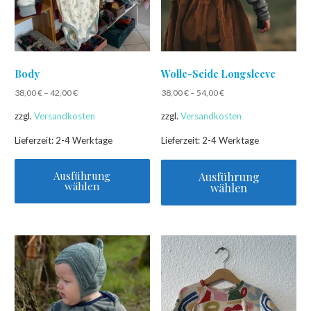
Body
Wolle-Seide Longsleeve
38,00
€
–
42,00
€
38,00
€
–
54,00
€
zzgl.
Versandkosten
zzgl.
Versandkosten
Lieferzeit:
2-4 Werktage
Lieferzeit:
2-4 Werktage
Ausführung
Ausführung
wählen
wählen
Dieses
Dieses
Produkt
Produkt
weist
weist
mehrere
mehrere
Varianten
Varianten
auf.
auf.