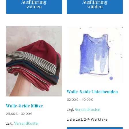
Ausführung
Ausführung
wählen
wählen
Dieses
Dieses
Produkt
Produkt
weist
weist
mehrere
mehrere
Varianten
Varianten
auf.
auf.
Die
Die
Optionen
Optionen
können
können
auf
auf
der
der
Wolle-Seide Unterhemden
Produktseite
Produktseite
32,00
€
–
40,00
€
gewählt
gewählt
Wolle-Seide Mütze
zzgl.
Versandkosten
werden
werden
25,00
€
–
32,00
€
Lieferzeit:
2-4 Werktage
zzgl.
Versandkosten